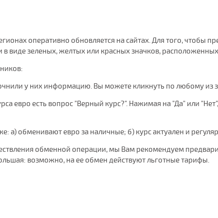
 регионах оперативно обновляется на сайтах. Для того, чтобы
в виде зеленых, желтых или красных значков, расположенных 
чников:
очнили у них информацию. Вы можете кликнуть по любому из 
са евро есть вопрос "Верный курс?". Нажимая на "Да" или "Нет"
нке: а) обменивают евро за наличные; б) курс актуален и регуля
уществления обменной операции, мы Вам рекомендуем предвари
ольшая: возможно, на ее обмен действуют льготные тарифы.