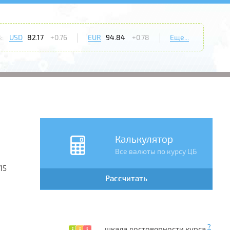
:
USD
82.17
+0.76
EUR
94.84
+0.78
Еще...
Калькулятор
Все валюты по курсу ЦБ
15
Рассчитать
?
— шкала достоверности курса.