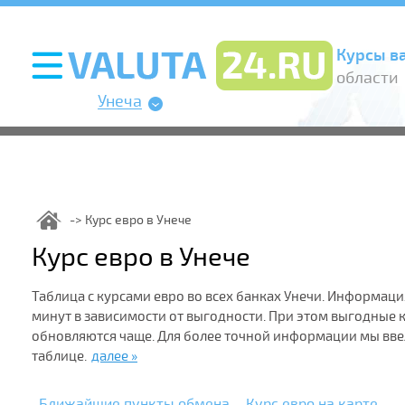
Курсы в
области
Унеча
Курс евро в Унече
Курс евро в Унече
Таблица с курсами евро во всех банках Унечи. Информаци
минут в зависимости от выгодности. При этом выгодные
обновляются чаще. Для более точной информации мы вв
таблице.
далее »
Ближайшие пункты обмена
Курс евро на карте