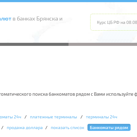
алют
в банках Брянска и
Курс ЦБ РФ на 08.08
автоматического поиска банкоматов рядом с Вами используйт
оматы 24ч
/
платежные терминалы
/
терминалы 24ч
/
продажа доллара
/
показать список
Банкоматы рядом