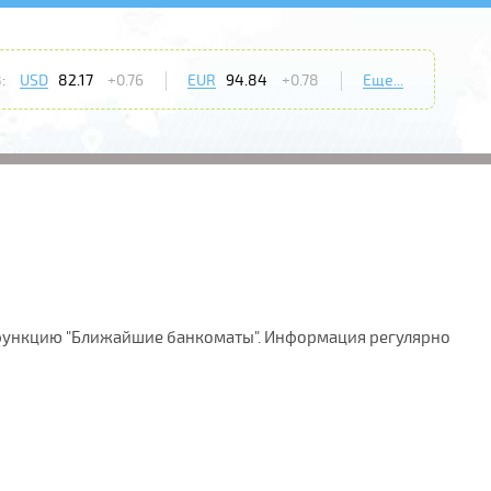
:
USD
82.17
+0.76
EUR
94.84
+0.78
Еще...
е функцию "Ближайшие банкоматы". Информация регулярно