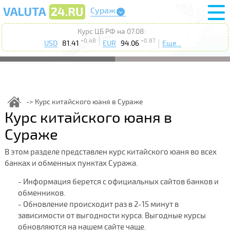
Сураж
Курс ЦБ РФ на 07.08:
+0.48
+0.87
USD
81.41
EUR
94.06
Еще...
Курс китайского юаня в Сураже
Курс китайского юаня в
Сураже
В этом разделе представлен курс китайского юаня во всех
банках и обменных пунктах Суража.
- Информация берется с официальных сайтов банков и
обменников.
- Обновление происходит раз в 2-15 минут в
зависимости от выгодности курса. Выгодные курсы
обновляются на нашем сайте чаще.