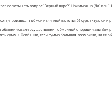
са валюты есть вопрос "Верный курс?". Нажимая на "Да" или "Н
нке: а) производят обмен наличной валюты; б) курс актуален и 
 или обменника для осуществления обменной операции, мы Вам 
ты суммы. Особенно, если сумма большая: возможно, на ее о