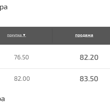
ра
продажа
покупка ▼
▲
82.20
76.50
83.50
82.00
ра