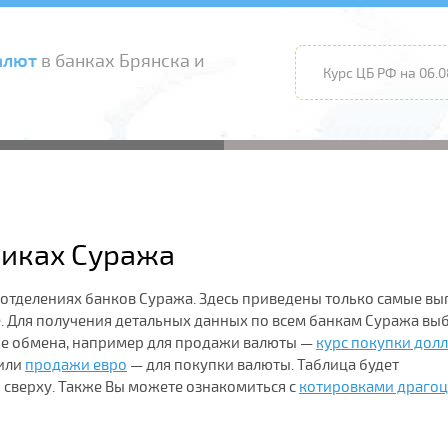
алют
в банках Брянска и
Курс ЦБ РФ на 06.0
никах Суража
 отделениях банков Суража. Здесь приведены только самые в
 Для получения детальных данных по всем банкам Суража вы
ие обмена, например для продажи валюты —
курс покупки дол
или
продажи евро
— для покупки валюты. Таблица будет
 сверху. Также Вы можете ознакомиться с
котировками драго