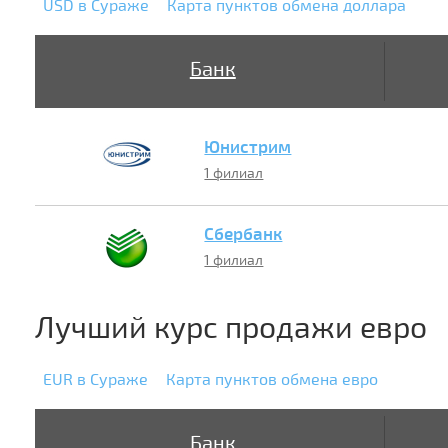
USD в Сураже
Карта пунктов обмена доллара
Банк
Юнистрим
1 филиал
Сбербанк
1 филиал
Лучший курс продажи евро
EUR в Сураже
Карта пунктов обмена евро
Банк