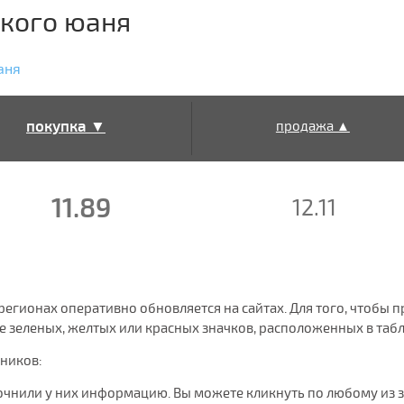
ского юаня
аня
покупка ▼
продажа ▲
11.89
12.11
х регионах оперативно обновляется на сайтах. Для того, чтоб
 зеленых, желтых или красных значков, расположенных в табл
чников:
очнили у них информацию. Вы можете кликнуть по любому из 