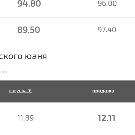
94.80
96.00
89.50
97.40
ского юаня
аня
продажа
покупка ▼
▲
12.11
11.89