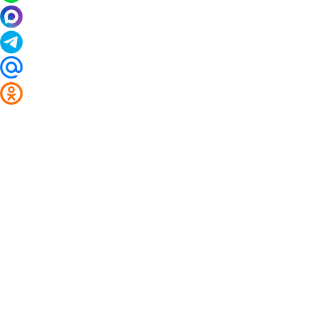
2014 - 2026 Valuta24.ru. Выгодные курсы валют 
Таблицы и графики курсов:
Курс валют в банках и обменниках Ржаници
Курс доллара
Курс евро
Курс китайского юаня