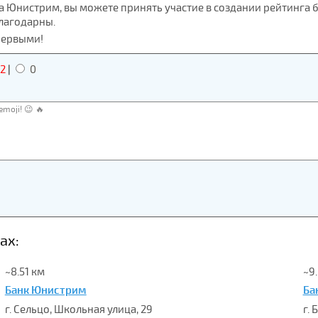
а Юнистрим, вы можете принять участие в создании рейтинга 
благодарны.
первыми!
2
|
0
ах:
~8.51 км
~9
Банк Юнистрим
Ба
г. Сельцо, Школьная улица, 29
г. 