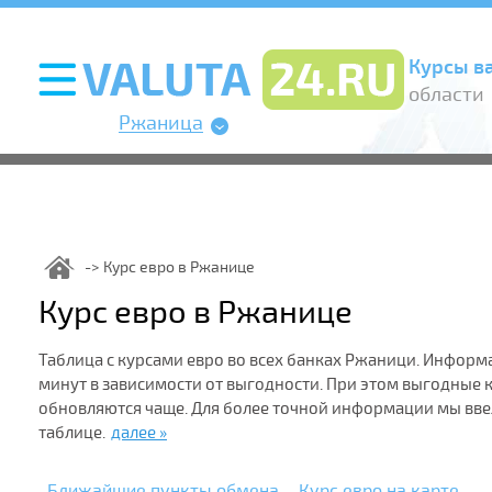
Курсы в
области
Ржаница
Курс евро в Ржанице
Курс евро в Ржанице
Таблица с курсами евро во всех банках Ржаници. Информ
минут в зависимости от выгодности. При этом выгодные
обновляются чаще. Для более точной информации мы вв
таблице.
далее »
Ближайшие пункты обмена
Курс евро на карте