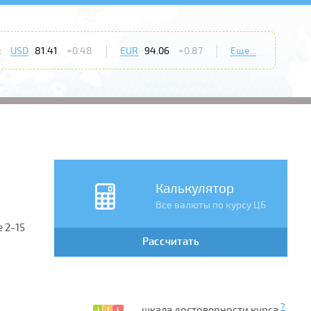
:
USD
81.41
+0.48
EUR
94.06
+0.87
Еще...
Калькулятор
Все валюты по курсу ЦБ
 2-15
Рассчитать
?
— шкала достоверности курса.