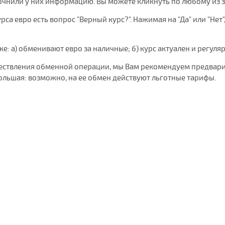
очнили у них информацию. Вы можете кликнуть по любому из 
са евро есть вопрос "Верный курс?". Нажимая на "Да" или "Нет"
нке: а) обменивают евро за наличные; б) курс актуален и регуля
уществления обменной операции, мы Вам рекомендуем предвари
ольшая: возможно, на ее обмен действуют льготные тарифы.