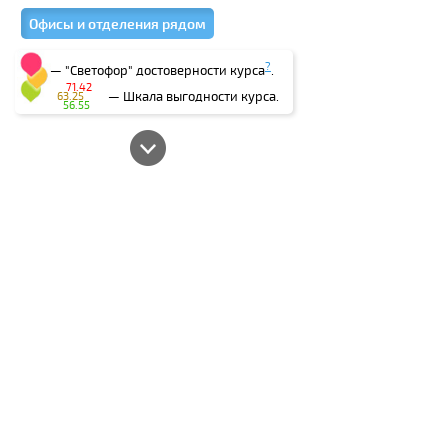
Офисы и отделения рядом
?
— "Светофор" достоверности курса
.
71.42
— Шкала выгодности курса.
63.25
56.55