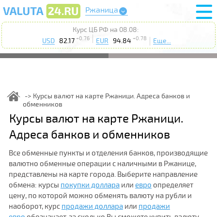
Ржаница
Курс ЦБ РФ на 08.08:
+0.76
+0.78
USD
82.17
EUR
94.84
Еще...
Курсы валют на карте Ржаници. Адреса банков и
обменников
Курсы валют на карте Ржаници.
Адреса банков и обменников
Все обменные пункты и отделения банков, производящие
валютно обменные операции с наличными в Ржанице,
представлены на карте города. Выберите направление
обмена: курсы
покупки доллара
или
евро
определяет
цену, по которой можно обменять валюту на рубли и
наоборот, курс
продажи доллара
или
продажи
евро
обозначает, за сколько Вы сможете купить валюту.