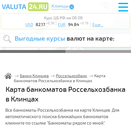
Клинцы
Курс ЦБ РФ на 08.08:
+0.76
+0.78
USD
82.17
EUR
94.84
Еще...
Выгодные курсы
валют на карте:
Выберите
USD
EUR
валюту
:
Введите
курс от
:
Банки Клинцев
Россельхозбанк
Карта
банкоматов Россельхозбанка в Клинцах
Выберите
Продать
Купить
Карта банкоматов Россельхозбанка
действие
:
в Клинцах
Поиск
Все банкоматы Россельхозбанка на карте Клинцев. Для
автоматического поиска ближайших банкоматов
кликните по ссылке "Банкоматы рядом со мной".