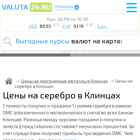
Клинцы
Курс ЦБ РФ на 06.08:
-0.2
-0.39
USD
80.93
EUR
93.19
Еще...
Выгодные курсы
валют на карте:
Выберите
USD
EUR
валюту
:
Введите
курс от
:
Цены на драгоценные металлы в Клинцах
Цены на
серебро в Клинцах
Выберите
Продать
Купить
Цены на серебро в Клинцах
действие
:
Стоимость покупки и продажи 1 грамма серебра в рамках
Поиск
ОМС (обезличенного металлического счета) во всех банках
Клинцев. Разница между курсами продажи и покупки и
золота (спред) обычно составляет несколько процентов. За
счет спреда банк получает прибыль при ведении ОМС. Чем