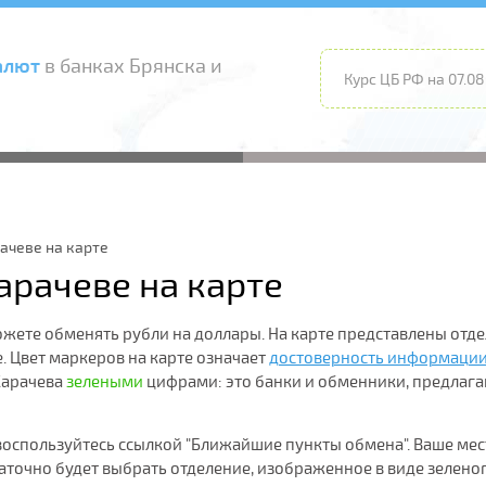
алют
в банках Брянска и
Курс ЦБ РФ на 07.08
ачеве на карте
арачеве на карте
ожете обменять рубли на доллары. На карте представлены отд
. Цвет маркеров на карте означает
достоверность информаци
Карачева
зелеными
цифрами: это банки и обменники, предлаг
воспользуйтесь ссылкой "Ближайшие пункты обмена". Ваше мес
аточно будет выбрать отделение, изображенное в виде зелено