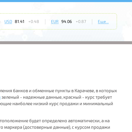
:
USD
81.41
+0.48
EUR
94.06
+0.87
Еще...
еления банков и обменные пункты в Карачеве, в которых
и
зеленый - надежные данные, красный - курс требует
ающие наиболее низкий курс продажи и минимальный
тоположение будет определено автоматически, а на
го маркера (достоверные данные), с курсом продажи