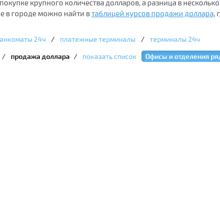
о покупке крупного количества долларов, а разница в несколь
е в городе можно найти в
таблицей курсов продажи доллара
,
анкоматы 24ч
/
платежные терминалы
/
терминалы 24ч
/
продажа доллара
/
показать список
Офисы и отделения р