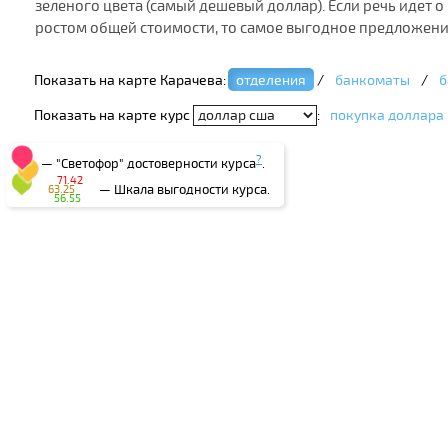
зеленого цвета (самый дешевый доллар). Если речь идет 
ростом общей стоимости, то самое выгодное предложени
Показать на карте Карачева:
отделения
/
банкоматы
/
б
Показать на карте курс
:
покупка доллара
?
— "Светофор" достоверности курса
.
71.42
— Шкала выгодности курса.
63.25
56.55