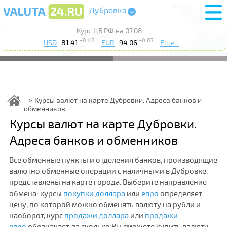
Дубровка
Курс ЦБ РФ на 07.08:
+0.48
+0.87
USD
81.41
EUR
94.06
Еще...
Курсы валют на карте Дубровки. Адреса банков и
обменников
Курсы валют на карте Дубровки.
Адреса банков и обменников
Все обменные пункты и отделения банков, производящие
валютно обменные операции с наличными в Дубровке,
представлены на карте города. Выберите направление
обмена: курсы
покупки доллара
или
евро
определяет
цену, по которой можно обменять валюту на рубли и
наоборот, курс
продажи доллара
или
продажи
евро
обозначает, за сколько Вы сможете купить валюту.