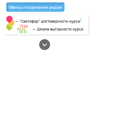
Офисы и отделения рядом
?
— "Светофор" достоверности курса
.
71.42
— Шкала выгодности курса.
63.25
56.55