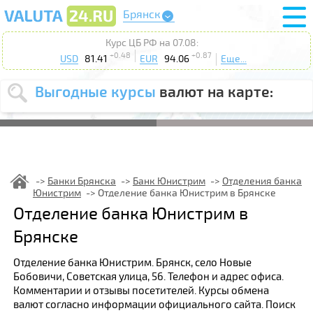
Брянск
Курс ЦБ РФ на 07.08:
+0.48
+0.87
USD
81.41
EUR
94.06
Еще...
Выгодные курсы
валют на карте:
Выберите
USD
EUR
валюту
:
Введите
курс от
:
Банки Брянска
Банк Юнистрим
Отделения банка
Юнистрим
Отделение банка Юнистрим в Брянске
Выберите
Продать
Купить
Отделение банка Юнистрим в
действие
:
Брянске
Поиск
Отделение банка Юнистрим. Брянск, село Новые
Бобовичи, Советская улица, 56. Телефон и адрес офиса.
Комментарии и отзывы посетителей. Курсы обмена
валют согласно информации официального сайта. Поиск