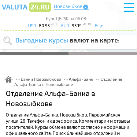
Новозыбков
Курс ЦБ РФ на 06.08:
-0.2
-0.39
USD
80.93
EUR
93.19
Еще...
Выгодные курсы
валют на карте:
Выберите
USD
EUR
валюту
:
Введите
курс от
:
Банки Новозыбкова
Альфа-Банк
Отделение
Альфа-Банка в Новозыбкове
Выберите
Продать
Купить
Отделение Альфа-Банка в
действие
:
Новозыбкове
Поиск
Отделение Альфа-Банка. Новозыбков, Первомайская
улица, 26. Телефон и адрес офиса. Комментарии и отзывы
посетителей. Курсы обмена валют согласно информации
официального сайта. Поиск ближайших отделений и