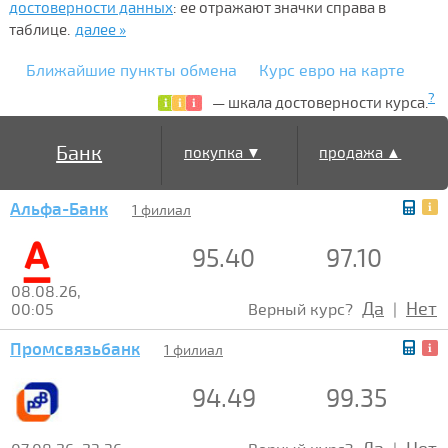
достоверности данных
: ее отражают значки справа в
таблице.
далее »
Ближайшие пункты обмена
Курс евро на карте
?
— шкала достоверности курса.
Банк
покупка ▼
продажа ▲
Альфа-Банк
1 филиал
95.40
97.10
08.08.26,
Да
Нет
00:05
Верный курс?
|
Промсвязьбанк
1 филиал
94.49
99.35