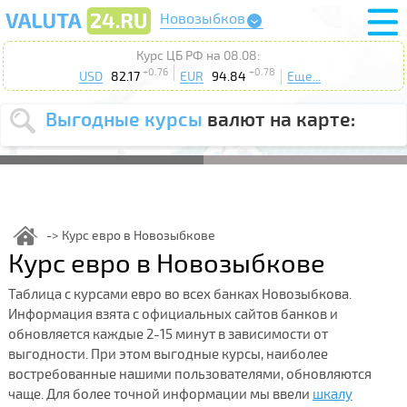
Новозыбков
Курс ЦБ РФ на 08.08:
+0.76
+0.78
USD
82.17
EUR
94.84
Еще...
Выгодные курсы
валют на карте:
Выберите
USD
EUR
валюту
:
Введите
курс от
:
Курс евро в Новозыбкове
Курс евро в Новозыбкове
Выберите
Продать
Купить
действие
:
Таблица с курсами евро во всех банках Новозыбкова.
Информация взята с официальных сайтов банков и
Поиск
обновляется каждые 2-15 минут в зависимости от
выгодности. При этом выгодные курсы, наиболее
востребованные нашими пользователями, обновляются
чаще. Для более точной информации мы ввели
шкалу