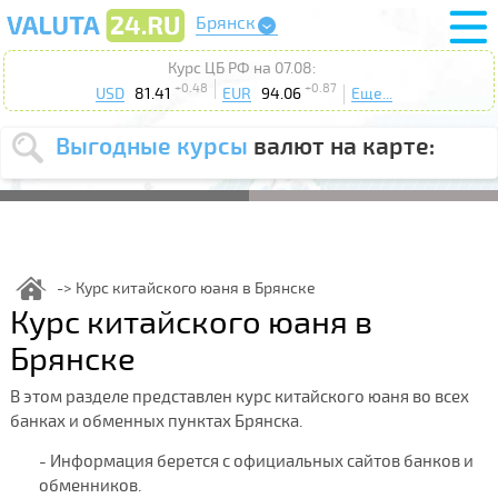
Брянск
Курс ЦБ РФ на 07.08:
+0.48
+0.87
USD
81.41
EUR
94.06
Еще...
Выгодные курсы
валют на карте:
Выберите
USD
EUR
валюту
:
Введите
курс от
:
Курс китайского юаня в Брянске
Курс китайского юаня в
Выберите
Продать
Купить
действие
:
Брянске
Поиск
В этом разделе представлен курс китайского юаня во всех
банках и обменных пунктах Брянска.
- Информация берется с официальных сайтов банков и
обменников.