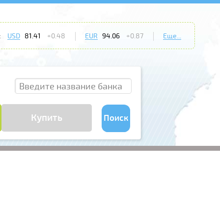
:
USD
81.41
+0.48
EUR
94.06
+0.87
Еще...
Купить
Поиск