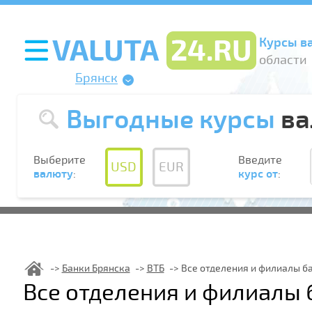
Курсы в
области
Брянск
Выгодные курсы
ва
Выберите
Введите
USD
EUR
валюту
:
курс от
:
Банки Брянска
ВТБ
Все отделения и филиалы ба
Все отделения и филиалы 