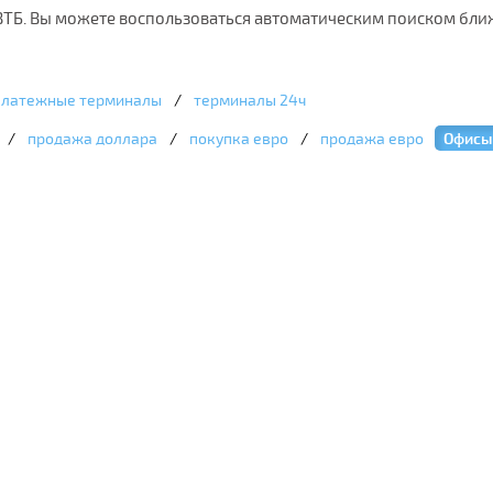
 ВТБ. Вы можете воспользоваться автоматическим поиском бли
платежные терминалы
/
терминалы 24ч
/
продажа доллара
/
покупка евро
/
продажа евро
Офисы