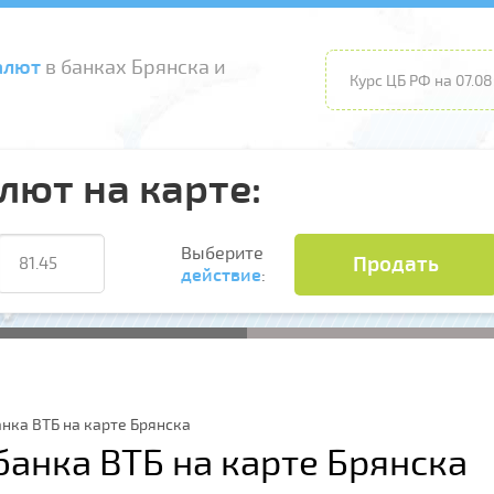
алют
в банках Брянска и
Курс ЦБ РФ на 07.08
лют на карте:
Выберите
Продать
действие
:
нка ВТБ на карте Брянска
банка ВТБ на карте Брянска