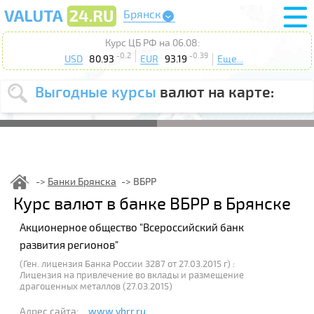
Брянск
Курс ЦБ РФ на 06.08:
-0.2
-0.39
USD
80.93
EUR
93.19
Еще...
Выгодные курсы
валют на карте:
Выберите
USD
EUR
валюту
:
Введите
курс от
:
Банки Брянска
ВБРР
Выберите
Курс валют в банке ВБРР в Брянске
Продать
Купить
действие
:
Акционерное общество "Всероссийский банк
Поиск
развития регионов"
(Ген. лицензия Банка России 3287 от 27.03.2015 г) :
Лицензия на привлечение во вклады и размещение
драгоценных металлов (27.03.2015)
Адрес сайта:
www.vbrr.ru