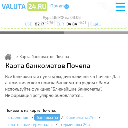
Почеп
Курс ЦБ РФ на 08.08:
+0.76
+0.78
USD
82.17
EUR
94.84
Еще...
Карта банкоматов Почепа
Карта банкоматов Почепа
Все банкоматы и пункты выдачи наличных в Почепе. Для
автоматического поиска банкоматов рядом с Вами
используйте функцию "Ближайшие банкоматы".
Информация регулярно обновляется...
Показать на карте Почепа:
отделения
/
банкоматы
/
банкоматы 24ч
/
платежные терминалы
/
терминалы 24ч