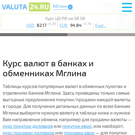
Мглин
Курс ЦБ РФ на 08.08:
+0.76
+0.78
USD
82.17
EUR
94.84
Еще...
Курс валют в банках и
обменниках Мглина
Таблицы курсов популярных валют в обменных пунктах и
отделениях банков Мглина. Здесь приведены только самые
выгодные предложения покупки/продажи каждой валюты
в городе. Для получения детальных данных по всем банкам
Мглина выберите нужную валюту в таблице ниже и нужное
Вам направление обмена, например для продажи валюты —
курс покупки долларов
или
покупки евро
, или наоборот,
курс продажи долларов
или
продажи евро
— для покупки