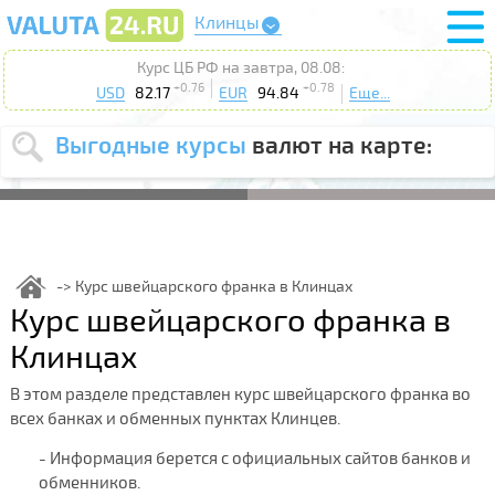
Клинцы
Курс ЦБ РФ на завтра, 08.08:
+0.76
+0.78
USD
82.17
EUR
94.84
Еще...
Выгодные курсы
валют на карте:
Выберите
USD
EUR
валюту
:
Введите
курс от
:
Курс швейцарского франка в Клинцах
Курс швейцарского франка в
Выберите
Продать
Купить
действие
:
Клинцах
Поиск
В этом разделе представлен курс швейцарского франка во
всех банках и обменных пунктах Клинцев.
- Информация берется с официальных сайтов банков и
обменников.