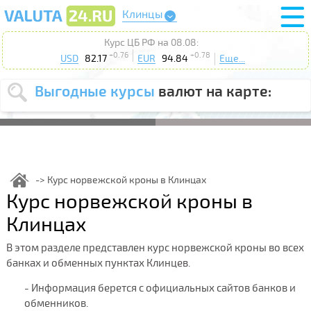
Клинцы
Курс ЦБ РФ на 08.08:
+0.76
+0.78
USD
82.17
EUR
94.84
Еще...
Выгодные курсы
валют на карте:
Выберите
USD
EUR
валюту
:
Введите
курс от
:
Курс норвежской кроны в Клинцах
Курс норвежской кроны в
Выберите
Продать
Купить
действие
:
Клинцах
Поиск
В этом разделе представлен курс норвежской кроны во всех
банках и обменных пунктах Клинцев.
- Информация берется с официальных сайтов банков и
обменников.