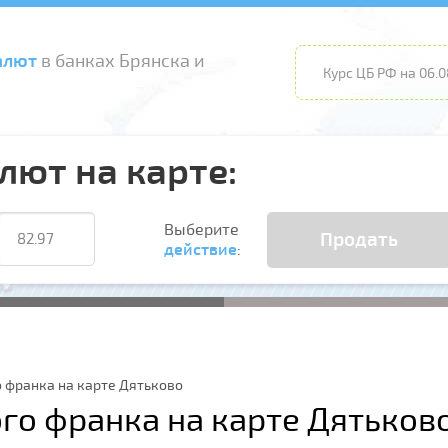
алют
в банках Брянска и
Курс ЦБ РФ на 06.0
лют на карте:
Выберите
Продать
действие
:
 франка на карте Дятьково
го франка на карте Дятьков