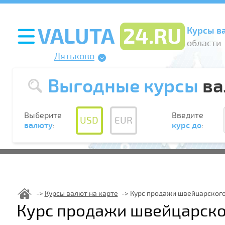
Курсы в
области
Дятьково
Выгодные курсы
ва
Выберите
Введите
USD
EUR
валюту
:
курс до
:
Курсы валют на карте
Курс продажи швейцарского
Курс продажи швейцарско