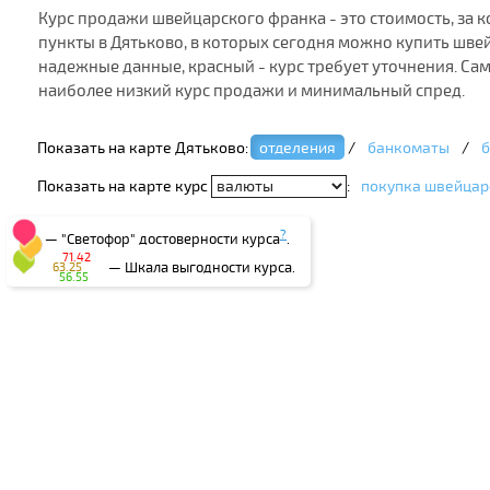
Курс продажи швейцарского франка - это стоимость, за 
пункты в Дятьково, в которых сегодня можно купить швей
надежные данные, красный - курс требует уточнения. Са
наиболее низкий курс продажи и минимальный спред.
Показать на карте Дятьково:
отделения
/
банкоматы
/
б
Показать на карте курс
:
покупка швейцар
?
— "Светофор" достоверности курса
.
71.42
— Шкала выгодности курса.
63.25
56.55