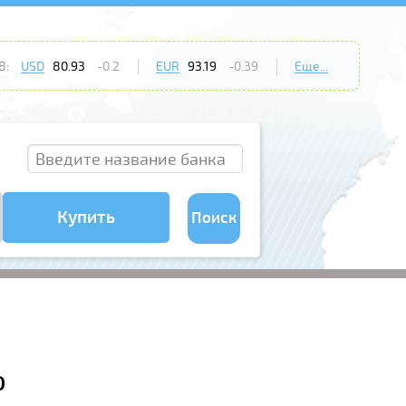
8:
USD
80.93
-0.2
EUR
93.19
-0.39
Еще...
Купить
Поиск
о