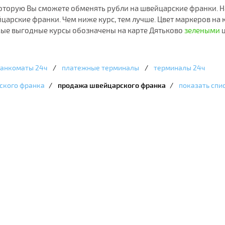
которую Вы сможете обменять рубли на швейцарские франки. 
царские франки. Чем ниже курс, тем лучше. Цвет маркеров на 
мые выгодные курсы обозначены на карте Дятьково
зелеными
ц
анкоматы 24ч
/
платежные терминалы
/
терминалы 24ч
ского франка
/
продажа швейцарского франка
/
показать спи