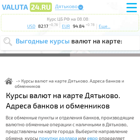
Дятьково
Курс ЦБ РФ на 08.08:
+0.76
+0.78
USD
82.17
EUR
94.84
Еще...
Выгодные курсы
валют на карте:
Выберите
USD
EUR
валюту
:
Введите
курс от
:
Курсы валют на карте Дятьково. Адреса банков и
обменников
Выберите
Продать
Купить
Курсы валют на карте Дятьково.
действие
:
Адреса банков и обменников
Поиск
Все обменные пункты и отделения банков, производящие
валютно обменные операции с наличными в Дятьково,
представлены на карте города. Выберите направление
обмена: курсы
покупки доллара
или
евро
определяет