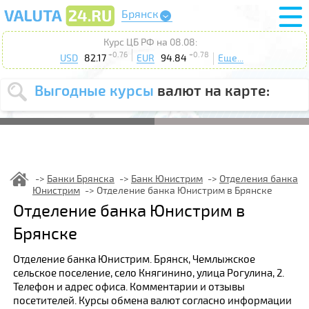
Брянск
Курс ЦБ РФ на 08.08:
+0.76
+0.78
USD
82.17
EUR
94.84
Еще...
Выгодные курсы
валют на карте:
Выберите
USD
EUR
валюту
:
Введите
курс от
:
Банки Брянска
Банк Юнистрим
Отделения банка
Юнистрим
Отделение банка Юнистрим в Брянске
Выберите
Продать
Купить
Отделение банка Юнистрим в
действие
:
Брянске
Поиск
Отделение банка Юнистрим. Брянск, Чемлыжское
сельское поселение, село Княгинино, улица Рогулина, 2.
Телефон и адрес офиса. Комментарии и отзывы
посетителей. Курсы обмена валют согласно информации