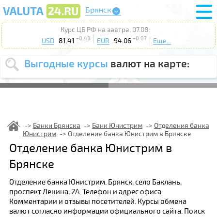
Брянск
Курс ЦБ РФ на завтра, 07.08:
+0.48
+0.87
USD
81.41
EUR
94.06
Еще...
Выгодные курсы
валют на карте:
Выберите
USD
EUR
валюту
:
Введите
курс от
:
Банки Брянска
Банк Юнистрим
Отделения банка
Юнистрим
Отделение банка Юнистрим в Брянске
Выберите
Продать
Купить
Отделение банка Юнистрим в
действие
:
Брянске
Поиск
Отделение банка Юнистрим. Брянск, село Баклань,
проспект Ленина, 2А. Телефон и адрес офиса.
Комментарии и отзывы посетителей. Курсы обмена
валют согласно информации официального сайта. Поиск