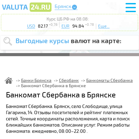
Брянск
Курс ЦБ РФ на 08.08:
+0.76
+0.78
USD
82.17
EUR
94.84
Еще...
Выгодные курсы
валют на карте:
Выберите
USD
EUR
валюту
:
Введите
курс от
:
Банки Брянска
Сбербанк
Банкоматы Сбербанка
Банкомат Сбербанка в Брянске
Выберите
Продать
Купить
Банкомат Сбербанка в Брянске
действие
:
Банкомат Сбербанка. Брянск, село Слободище, улица
Поиск
Гагарина, 14. Отзывы посетителей и рейтинг платежных
сетей. Точные координаты расположения, карта и поиск
ближайших банкоматов. Описание услуг. Режим работы
банкомата: ежедневно, 08:00–22:00 .