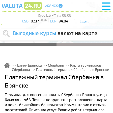
Брянск
Курс ЦБ РФ на 08.08:
+0.76
+0.78
USD
82.17
EUR
94.84
Еще...
Выгодные курсы
валют на карте:
Выберите
USD
EUR
валюту
:
Введите
курс от
:
Банки Брянска
Сбербанк
Карта терминалов
Сбербанка
Платежный терминал Сбербанка в Брянске
Выберите
Продать
Купить
Платежный терминал Сбербанка в
действие
:
Брянске
Поиск
Терминал для внесения оплаты Сбербанка. Брянск, улица
Камозина, 46А. Точные координаты расположения, карта
и поиск ближайших банкоматов. Комментарии и отзывы
посетителей. Описание услуг. Режим работы терминала: