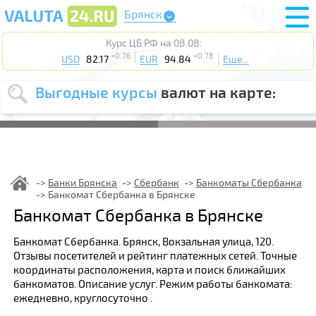
Брянск
Курс ЦБ РФ на 08.08:
+0.76
+0.78
USD
82.17
EUR
94.84
Еще...
Выгодные курсы
валют на карте:
Выберите
USD
EUR
валюту
:
Введите
курс от
:
Банки Брянска
Сбербанк
Банкоматы Сбербанка
Банкомат Сбербанка в Брянске
Выберите
Продать
Купить
Банкомат Сбербанка в Брянске
действие
:
Банкомат Сбербанка. Брянск, Вокзальная улица, 120.
Поиск
Отзывы посетителей и рейтинг платежных сетей. Точные
координаты расположения, карта и поиск ближайших
банкоматов. Описание услуг. Режим работы банкомата:
ежедневно, круглосуточно .