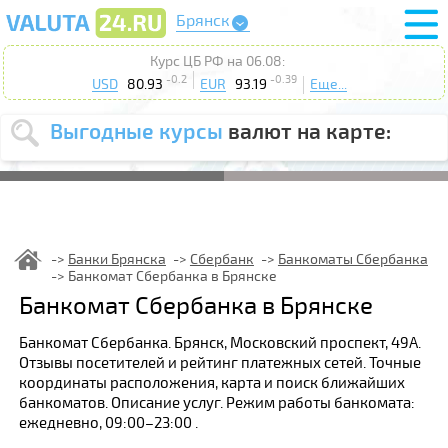
Брянск
Курс ЦБ РФ на 06.08:
-0.2
-0.39
USD
80.93
EUR
93.19
Еще...
Выгодные курсы
валют на карте:
Выберите
USD
EUR
валюту
:
Введите
курс от
:
Банки Брянска
Сбербанк
Банкоматы Сбербанка
Банкомат Сбербанка в Брянске
Выберите
Продать
Купить
Банкомат Сбербанка в Брянске
действие
:
Банкомат Сбербанка. Брянск, Московский проспект, 49А.
Поиск
Отзывы посетителей и рейтинг платежных сетей. Точные
координаты расположения, карта и поиск ближайших
банкоматов. Описание услуг. Режим работы банкомата:
ежедневно, 09:00–23:00 .