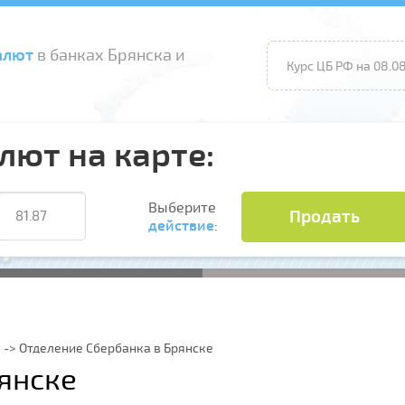
алют
в банках Брянска и
Курс ЦБ РФ на 08.08
лют на карте:
Выберите
Продать
действие
:
Отделение Сбербанка в Брянске
янске