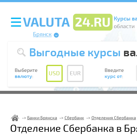
Курсы в
области
Брянск
Выгодные курсы
ва
Выберите
Введите
USD
EUR
валюту
:
курс от
:
Банки Брянска
Сбербанк
Отделения Сбербанка
Отделение Сбербанка в Бр