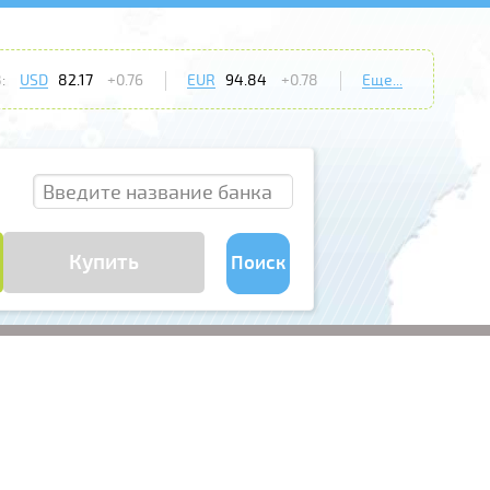
:
USD
82.17
+0.76
EUR
94.84
+0.78
Еще...
Купить
Поиск