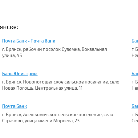
янске:
Почта Банк - Почта банк
Ба
г. Брянск, рабочий поселок Суземка, Вокзальная
г.
улица, 45
Не
Банк Юнистрим
Ба
г. Брянск, Новопогощенское сельское поселение, село
г.
Новая Погощь, Центральная улица, 11
Не
Почта Банк
Ба
г. Брянск, Алешковичское сельское поселение, село
г.
Страчово, улица имени Мореева, 23
Се