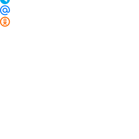
2014 - 2026 Valuta24.ru. Выгодные курсы валют 
Таблицы и графики курсов:
Курс валют в банках и обменниках Брянска
Курс доллара
Курс евро
Курс китайского юаня
Цены на драгоценные металлы в банках Брянска
Цены на палладий
Цены на платину
Цены на серебро