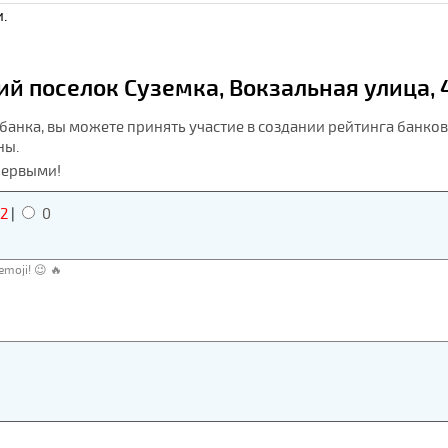
.
й поселок Суземка, Вокзальная улица, 
анка, вы можете принять участие в создании рейтинга банков 
ны.
первыми!
2
|
0