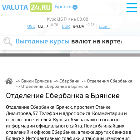
Брянск
Курс ЦБ РФ на 08.08:
+0.76
+0.78
USD
82.17
EUR
94.84
Еще...
Выгодные курсы
валют на карте:
Выберите
USD
EUR
валюту
:
Введите
курс от
:
Банки Брянска
Сбербанк
Отделения Сбербанка
Отделение Сбербанка в Брянске
Выберите
Продать
Купить
Отделение Сбербанка в Брянске
действие
:
Отделение Сбербанка. Брянск, проспект Станке
Поиск
Димитрова, 57. Телефон и адрес офиса. Комментарии и
отзывы посетителей. Курсы обмена валют согласно
информации официального сайта. Поиск ближайших
отделений и офисов Сбербанка, а также других банков в
Брянске. Интерактивные графики и таблицы изменения