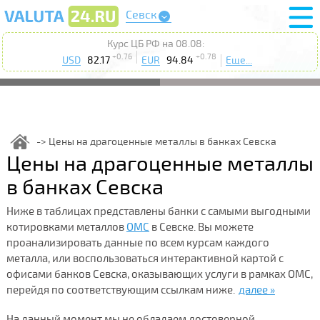
Севск
Курс ЦБ РФ на 08.08:
+0.76
+0.78
USD
82.17
EUR
94.84
Еще...
Цены на драгоценные металлы в банках Севска
Цены на драгоценные металлы
в банках Севска
Ниже в таблицах представлены банки с самыми выгодными
котировками металлов
ОМС
в Севске. Вы можете
проанализировать данные по всем курсам каждого
металла, или воспользоваться интерактивной картой с
офисами банков Севска, оказывающих услуги в рамках ОМС,
перейдя по соответствующим ссылкам ниже.
далее »
На данный момент мы не обладаем достоверной